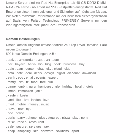
Unsere Server sind mit Red Hat Enterprise- ab 48 GB DDR2 DIMM-
RAM - 24 Kerne - ab sofort mit SSD Festplatten ausgestattet. Red Hat
Enterprise bietet Ihnen Leistung und Sicherheit auf höchstem Niveau.
Wir bieten maximale Performance mit der neuesten Servergeneration
auf Basis von Fujitsu Technology PRIMERGY Servern mit den
leistungsfähigsten Intel Quad Core Prozessoren.
Domain Bestellungen
Unser Domain-Angebot umfasst derzeit 240 Top Level Domains + alle
neuen Endungen!
800 Neue Domain-Endungen, z.B :
. active . amsterdam . app . art . auto
. bar . bayern . berlin . bio . blog . book . business . buy
. cafe . cam . center . chat . city . cloud . club
. data . date . deal . deals . design . digital . discount . download
. earth . eco . email . events . expert
. family . film . fit . food . free . fun
. game . gmbh . guru . hamburg . help . holiday . hotel . hotels
. immo . immobilien . jetzt
. kaufen . koeln
. land . like . live . london . love
. med . mobile . money . music
. news . nrw . nyc
. one . online
. paris . party . phone . pics . pictures . pizza . play . porn
. reise . reisen . restaurant
. sale . secure . services . sex
. shop . shopping . site . software . solutions . sport