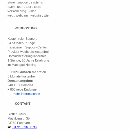
. store . support . systems
. team . tech . tour . tours
. versicherung . video
. web . webcam . website . wien
WEBHOSTING
Kostenfreier Support
24 Stunden/ 7 Tage
mit eigenem Support-Center
Provider wechseln kostenfrei
Domainbestellung innerhalb
1 Stunde, 20 Jahre Erfahrung
im Managed Hosting.
Für
Neukunden
die ersten
3 Monate kostenfrei!
Domainangebot:
240 TLD-Domains
+ 800 neue Endungen
mehr Informationen
KONTAKT
Steffen Titius
Mathildenstr. 3b
23769 Fehmarn
0172 - 596 33 39