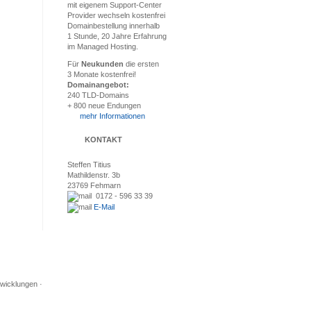
mit eigenem Support-Center
Provider wechseln kostenfrei
Domainbestellung innerhalb
1 Stunde, 20 Jahre Erfahrung
im Managed Hosting.
Für
Neukunden
die ersten
3 Monate kostenfrei!
Domainangebot:
240 TLD-Domains
+ 800 neue Endungen
mehr Informationen
KONTAKT
Steffen Titius
Mathildenstr. 3b
23769 Fehmarn
0172 - 596 33 39
E-Mail
wicklungen ·