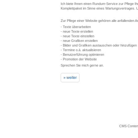
Ich biete Ihnen einen Rundum-Service zur Pflege Ihr
Komplettpaket im Sinne eines Wartungsvertrages.
Zur Pflege einer Website gehören alle anfallenden Ar
- Texte überarbeiten
- neue Texte erstellen
- neue Texte einstellen
- neue Grafiken erstellen
- Bilder und Grafiken austauschen oder hinzufügen
- Termine o.ä. aktualisieren
- Benutzerführung optimieren
- Promotion der Website
Sprechen Sie mich gerne an.
» weiter
CMS Content